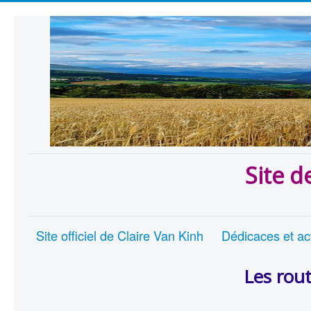
Site d
Site officiel de Claire Van Kinh
Dédicaces et act
Les rou