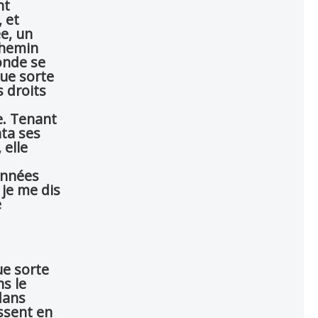
nt
 et
ée, un
Chemin
onde se
ue sorte
s droits
e. Tenant
nta ses
 elle
 années
 je me dis
e
ue sorte
s le
dans
issent en