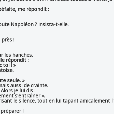
péfaite, me répondit :
oute Napoléon ? insista-t-elle.
 près !
ur les hanches.
le répondit :
 toi ! »
ntoise.
ute seule. »
ais aussi de crainte.
lors je lui dis :
lement s'entraîner ».
isant le silence, tout en lui tapant amicalement l
 préparer !