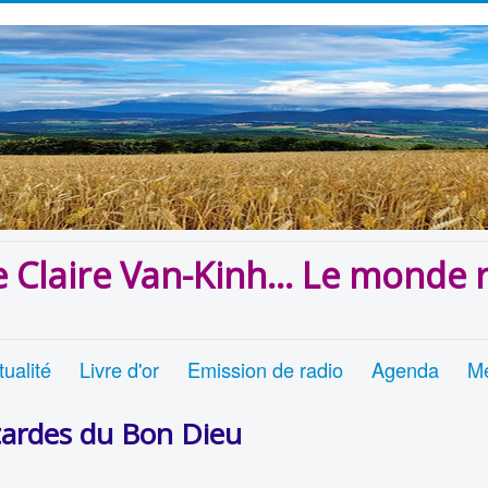
e Claire Van-Kinh... Le monde r
ualité
Livre d'or
Emission de radio
Agenda
Me
tardes du Bon Dieu