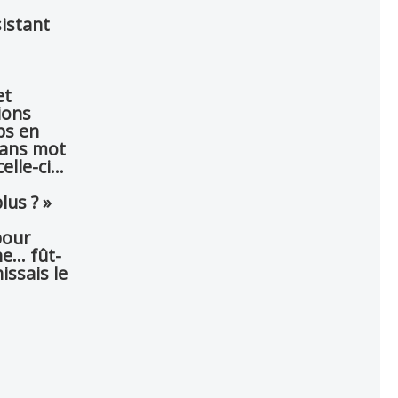
sistant
et
ions
ps en
 sans mot
lle-ci...
lus ? »
pour
... fût-
issais le