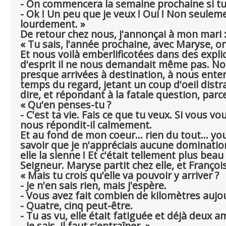
- On commencera la semaine prochaine si tu
- Ok ! Un peu que je veux ! Oui ! Non seulemen
lourdement. »
De retour chez nous, j'annonçai à mon mari 
« Tu sais, l'année prochaine, avec Maryse, on 
Et nous voilà emberlificotées dans des expl
d'esprit il ne nous demandait même pas. Nou
presque arrivées à destination, à nous enten
temps du regard, jetant un coup d'oeil distra
dire, et répondant à la fatale question, parce q
« Qu'en penses-tu ?
- C'est ta vie. Fais ce que tu veux. Si vous vou
nous répondit-il calmement.
Et au fond de mon coeur... rien du tout... yo
savoir que je n'appréciais aucune domination, 
elle la sienne ! Et c'était tellement plus bea
Seigneur. Maryse partit chez elle, et François
« Mais tu crois qu'elle va pouvoir y arriver ?
- Je n'en sais rien, mais j'espère.
- Vous avez fait combien de kilomètres aujour
- Quatre, cinq peut-être.
- Tu as vu, elle était fatiguée et déjà deux 
- Je sais, il faut s'entraîner. »