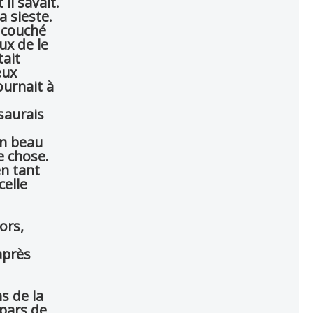
 il savait.
a sieste.
) couché
ux de le
ait
eux
ournait à
saurais
un beau
re chose.
en tant
celle
ors,
après
s de la
 pars de