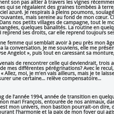
ement son pas altier à travers les vignes récemme
s qui se régalaient des graines tombées à terre,
ciel azuré. Je respirais à pleins poumons, soulag
prouvantes, mais sereine au fond de mon cœur. 
 Dans nos petits villages de campagne, tout le m
hangées, quelques banalités. La routine en quelq
i reprend ses droits, car elle reprend toujours se
s une femme qui semblait avoir à peu près mon âg
ea la conversation. Je me souviens, elle me prése
yse Angelot », puis tout en caressant sa monture,
venais de rencontrer celle qui deviendrait, trois
de mes différentes pérégrinations? Avec le recul,
 Allez, moi, je m'en vais ailleurs, mais je te laiss
rer une certaine... relève compensatoire...
long de l'année 1994, année de transition en quelq
e mon mari François, entourée de nos animaux, dan
est mon univers, mon bastion pourrait-on dire, 
vourant l'harmonie et la paix de mon foyer qui ag