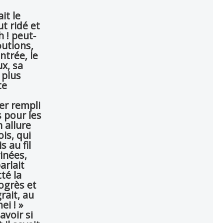
it le
t ridé et
 ! peut-
outions,
ntrée, le
ux, sa
 plus
te
ier rempli
s pour les
 allure
is, qui
s au fil
inées,
arlait
té la
rogrès et
rait, au
ei ! »
avoir si