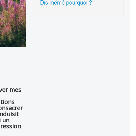
Dis mémé pourquoi ?
uver mes
ations
consacrer
nduisit
i un
pression