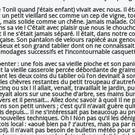
nli quand j'étais enfant) vivait avec nous. Il éta
un petit vieillard sec comme un cep de vigne, tou
e, mais solide comme un chêne. Jamais malade. Oh
ans sa vie ! C'était avec plaisir que nous le chouch
l ne s'était jamais séparé. Il était, dans notre co
ançaise. Son pantalon de velours rapiécé aux geno
sseux et son grand tablier dont on ne connaissait
ommodages successifs et l'incontournable casquet
enter : une fois avec sa vieille pioche et son pan
t la vieille casserole percée débordante de grain
t les deux coins du tablier où l'on devinait à son
illes chèvres restantes du petit troupeau d'autrefo
ou six ! Il allait, venait, travaillait le jardin, pui
eyait alors sur une souche d'arbre, ses mains bur
s et il pensait... Allez donc savoir à quoi! Il ne p
 son petit univers ; c'est qu'il n'avait guère quit
s depuis... Il ne s'intéressait pas beaucoup au p
 nouvelles techniques. Oh ! Non pas qu'il les dénig
is local : «aoué bien pa l' z'autres, mais pa par m
!). Il n'avait pas besoin de bulletin météo pour s