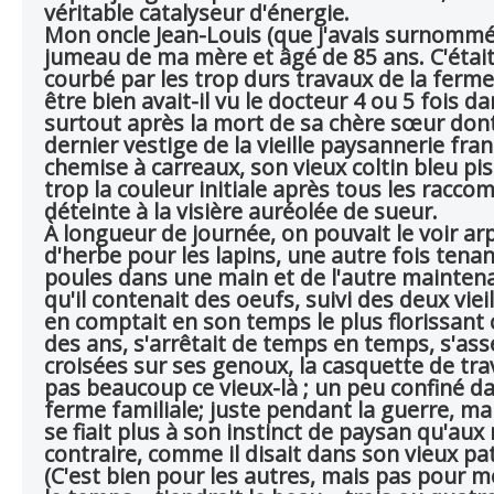
véritable catalyseur d'énergie.
Mon oncle Jean-Louis (que j'avais surnommé To
jumeau de ma mère et âgé de 85 ans. C'était 
courbé par les trop durs travaux de la ferm
être bien avait-il vu le docteur 4 ou 5 fois d
surtout après la mort de sa chère sœur dont i
dernier vestige de la vieille paysannerie fr
chemise à carreaux, son vieux coltin bleu pi
trop la couleur initiale après tous les racc
déteinte à la visière auréolée de sueur.
À longueur de journée, on pouvait le voir arp
d'herbe pour les lapins, une autre fois tenan
poules dans une main et de l'autre maintenan
qu'il contenait des oeufs, suivi des deux vie
en comptait en son temps le plus florissant cinq 
des ans, s'arrêtait de temps en temps, s'ass
croisées sur ses genoux, la casquette de traver
pas beaucoup ce vieux-là ; un peu confiné dans
ferme familiale; juste pendant la guerre, mai
se fiait plus à son instinct de paysan qu'aux
contraire, comme il disait dans son vieux pato
(C'est bien pour les autres, mais pas pour moi