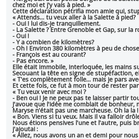
chez moi et j'y vais à pied. »
Cette déclaration pétrifia mon amie qui, stu
« Attends... tu veux aller à la Salette à pied?
- Oui ! lui dis-je tranquillement.
- La Salette ? Entre Grenoble et Gap, sur la r
- Oui !
- Y a combien de kilomètres?
- Oh ! Environ 380 kilomètres à peu de chose
- François est au courant?
- Pas encore. »
Elle était immobile, interloquée, les mains s
Secouant la tête en signe de stupéfaction, el
« T'es complètement folle... mais je pars avec
Et cette fois, ce fut à mon tour de rester pa
« Tu veux venir avec moi ?
- Ben oui ! Je ne peux pas te laisser partir to
J'avoue que l'idée me comblait de bonheur, m
Maryse n'était pas une marcheuse. Oh la la ! A
« Bon. Viens si tu veux. Mais il va falloir drô
Nous étions pensives l'une et l'autre, puis br
j'ajoutai :
« Allez, nous avons un an et demi pour nous