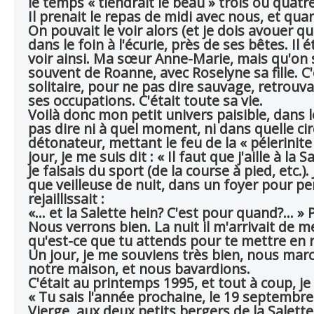
le temps « tiendrait le beau » trois ou quatre j
Il prenait le repas de midi avec nous, et quand
On pouvait le voir alors (et je dois avouer qu
dans le foin à l'écurie, près de ses bêtes. I
voir ainsi. Ma sœur Anne-Marie, mais qu'o
souvent de Roanne, avec Roselyne sa fille. C'é
solitaire, pour ne pas dire sauvage, retrouvai
ses occupations. C'était toute sa vie.
Voilà donc mon petit univers paisible, dans l
pas dire ni à quel moment, ni dans quelle circ
détonateur, mettant le feu de la « pélerinite
jour, je me suis dit : « Il faut que j'aille à l
Je faisais du sport (de la course à pied, etc.)
que veilleuse de nuit, dans un foyer pour pe
rejaillissait :
«... et la Salette hein? C'est pour quand?... »
Nous verrons bien. La nuit il m'arrivait de me
qu'est-ce que tu attends pour te mettre en r
Un jour, je me souviens très bien, nous marc
notre maison, et nous bavardions.
C'était au printemps 1995, et tout à coup, je l
« Tu sais l'année prochaine, le 19 septembre
Vierge, aux deux petits bergers de la Salette,