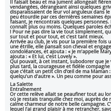
Il faisait beau et ma jument allongeait fièr
vendangées, dérangeant ainsi quelques grive
disparaissaient de leur vol anguleux dans le 
peu étourdie par ces dernières semaines é
faisant, je rencontrais quelques personnes.
connaît plus ou moins. Quelques paroles éc
! Pour ne pas dire la vie tout simplement, qu
sur tout et pour tout, et c'est tant mieux.
Arrivée au club, je vis pour la première foi
une étrille, elle pansait son cheval et engag
condoléances, et ajouta : « Je m'appelle Mar
ajouta : « Et lui, c'est Lovely ».
Qui pouvait, à cet instant, subodorer que je 
plus tard, la courageuse et fidèle compagne 
que c'était un petit clin d’œil de ma Maman : «
quelqu'un d'autre ». Un peu comme pour assu
La Salette
Entraînement
Or cette relève allait se peaufiner tout au 
où je restais tranquille chez moi, auprès d
calme charmeur de notre belle campagne. C'
lequel j'ai grand plaisir à me retrancher, sa