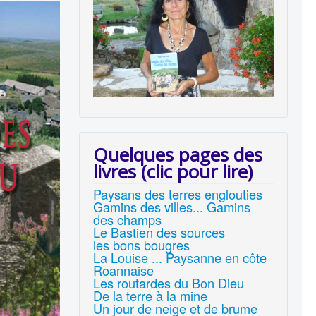
Quelques pages des
livres (clic pour lire)
Paysans des terres englouties
Gamins des villes... Gamins
des champs
Le Bastien des sources
les bons bougres
La Louise ... Paysanne en côte
Roannaise
Les routardes du Bon Dieu
De la terre à la mine
Un jour de neige et de brume