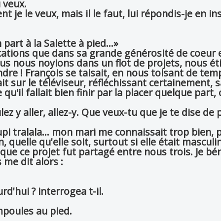
 veux.
t je le veux, mais il le faut, lui répondis-je en in
:
part à la Salette à pied...»
ications que dans sa grande générosité de coeur 
s nous noyions dans un flot de projets, nous ét
dre ! François se taisait, en nous toisant de tem
it sur le téléviseur, réfléchissant certainement,
u'il fallait bien finir par la placer quelque part, ce
lez y aller, allez-y. Que veux-tu que je te dise de p
upi tralala... mon mari me connaissait trop bien, 
quelle qu'elle soit, surtout si elle était masculine
u que ce projet fut partagé entre nous trois. Je bén
 me dit alors :
d'hui ? interrogea t-il.
ampoules au pied.