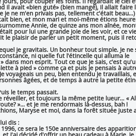
ours, pour couper les foins. Il regardait le ciel et
 il avait «bien guté» (bien mangé), il allait faire l
e je ne m'en privais pas, tellement c'était beau...
l était bien, et mon mari et moi-même étions heure
n surnomme Annie, de quinze ans mon aînée, mont
tait pour lui une grande joie de les voir, et ce vi
t le plaisir de parler un petit moment, puis il ret
equel je gravitais. Un bonheur tout simple. Je ne 
onstance, ni quelle fut l'étincelle qui alluma le
 » dans mon esprit. Tout ce que je sais, c'est qu'
a Salette à pied » comme ça et puis je pensais à aut
. Je voyageais un peu, bien entendu je travaillais, 
rsonnes âgées, et de temps à autre la petite étin
 Puis le temps passait.
 réveiller, et toujours la même petite lueur... « Al
oute? »... et je me rendormais là-dessus, bah !
hions, Maryse et moi, dans la forêt située juste 
ui dis :
 1996, ce sera le 150e anniversaire des apparition
 et j'ai décidé d'offrir un beau cadeau à Marie. Je